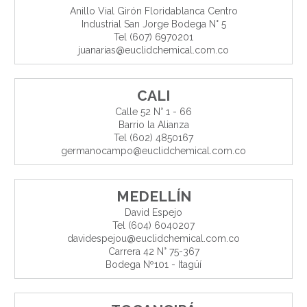
Anillo Vial Girón Floridablanca Centro
Industrial San Jorge Bodega N° 5
Tel (607) 6970201
juanarias@euclidchemical.com.co
CALI
Calle 52 N° 1 - 66
Barrio la Alianza
Tel (602) 4850167
germanocampo@euclidchemical.com.co
MEDELLÍN
David Espejo
Tel (604) 6040207
davidespejou@euclidchemical.com.co
Carrera 42 N° 75-367
Bodega Nº101 - Itagüí