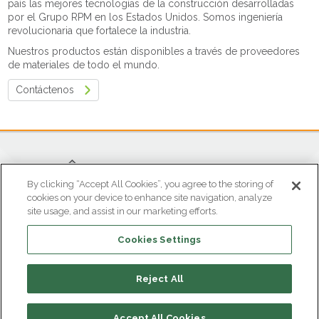
país las mejores tecnologías de la construcción desarrolladas
por el Grupo RPM en los Estados Unidos. Somos ingeniería
revolucionaria que fortalece la industria.
Nuestros productos están disponibles a través de proveedores
de materiales de todo el mundo.
Contáctenos
By clicking “Accept All Cookies”, you agree to the storing of
cookies on your device to enhance site navigation, analyze
site usage, and assist in our marketing efforts.
OFICINA ATENCIÓN AL CLIENTE
Cookies Settings
Parque Industrial Gran Sabana
Tel (601) 869 8787
atencioncliente@euclidchemical.com.co
Reject All
Tocancipá • Colombia
Accept All Cookies