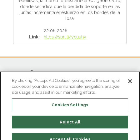
repetitivas, tal como lo describe el ACI 360R (2010),
donde se indica que la pérdida de soporte en las
juntas incrementa el esfuerzo en los bordes de la
losa.
22 06 2026
Link:
https://surl.li/ycuuhy
By clicking “Accept All Cookies”, you agree to the storing of
cookies on your device to enhance site navigation, analyze
site usage, and assist in our marketing efforts.
OFICINA ATENCIÓN AL CLIENTE
Cookies Settings
Parque Industrial Gran Sabana
Tel (601) 869 8787
atencioncliente@euclidchemical.com.co
Reject All
Tocancipá • Colombia
Accept All Cookies