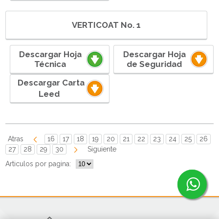
VERTICOAT No. 1
Descargar Hoja
Descargar Hoja
Técnica
de Seguridad
ㅤㅤ ㅤㅤㅤㅤㅤㅤDescargar Carta
Leedㅤ ㅤㅤㅤㅤㅤㅤ
Atras
16
17
18
19
20
21
22
23
24
25
26
27
28
29
30
Siguiente
Articulos por pagina: