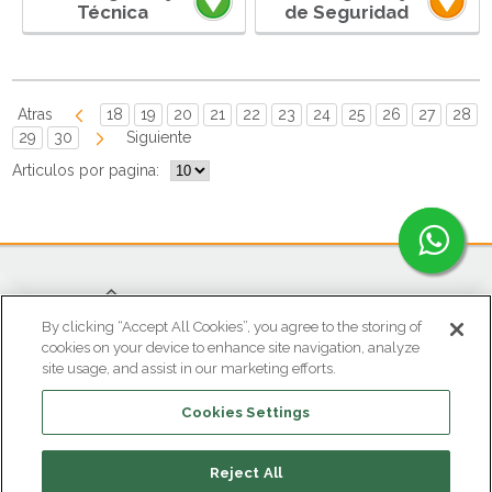
Técnica
de Seguridad
Atras
18
19
20
21
22
23
24
25
26
27
28
29
30
Siguiente
Articulos por pagina:
By clicking “Accept All Cookies”, you agree to the storing of
cookies on your device to enhance site navigation, analyze
site usage, and assist in our marketing efforts.
OFICINA ATENCIÓN AL CLIENTE
Cookies Settings
Parque Industrial Gran Sabana
Tel (601) 869 8787
atencioncliente@euclidchemical.com.co
Reject All
Tocancipá • Colombia